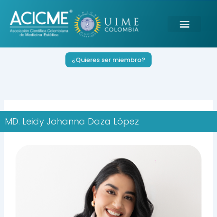
Ir
al
contenido
¿Quieres ser miembro?
MD. Leidy Johanna Daza López