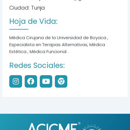
Ciudad: Tunja
Hoja de Vida:
Médica Cirujana de la Universidad de Boyaca ,
Especialista en Terapias Alternativas, Médica
Estética , Médica Funcional .
Redes Sociales:
I
F
Y
C
n
a
o
h
s
c
u
r
t
e
t
o
a
b
u
m
g
o
b
e
r
o
e
a
k