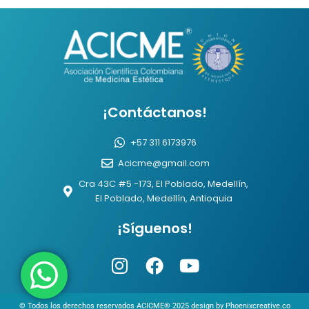
¡Contáctanos!
+57 311 6173976
Acicme@gmail.com
Cra 43C #5 -173, El Poblado, Medellín,
El Poblado, Medellín, Antioquia
¡Síguenos!
I
F
Y
n
a
o
s
c
u
© Todos los derechos reservados ACICME® 2025 design by Phoenixcreative.co