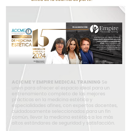
ACICME Y EMPIRE MEDICAL TRAINING
Se
unen para ofrecer el espacio ideal para un
entrenamiento completo de las mejores
prácticas en la medicina estética y
especialidades afines, con expertos docentes,
cuidadosamente seleccionados para un fin
común, llevar la medicina estética a los más
altos estándares de seguridad y satisfacción.