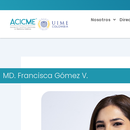
Ir
al
contenido
Nosotros
Dire
MD. Francisca Gómez V.