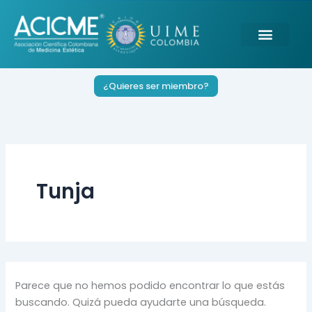
Buscar
Ir
por:
al
contenido
¿Quieres ser miembro?
Tunja
Parece que no hemos podido encontrar lo que estás
buscando. Quizá pueda ayudarte una búsqueda.