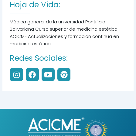
Hoja de Vida:
Médica general de la universidad Pontificia
Bolivariana Curso superior de medicina estética
ACICME Actualizaciones y formación continua en
medicina estética
Redes Sociales:
I
F
Y
C
n
a
o
h
s
c
u
r
t
e
t
o
a
b
u
m
g
o
b
e
r
o
e
a
k
m