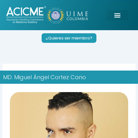
Ir
al
contenido
¿Quieres ser miembro?
MD. Miguel Ángel Cortez Cano