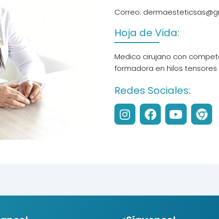
Correo: dermaesteticsas@g
Hoja de Vida:
Medico cirujano con compet
formadora en hilos tensores
Redes Sociales:
I
F
Y
C
n
a
o
h
s
c
u
r
t
e
t
o
a
b
u
m
g
o
b
e
r
o
e
a
k
m