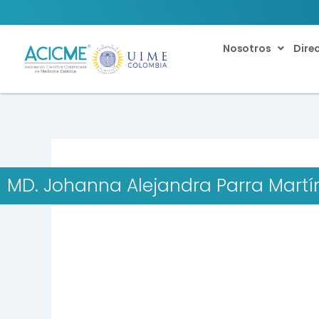
Ir
al
contenido
Nosotros
Dire
MD. Johanna Alejandra Parra Martí