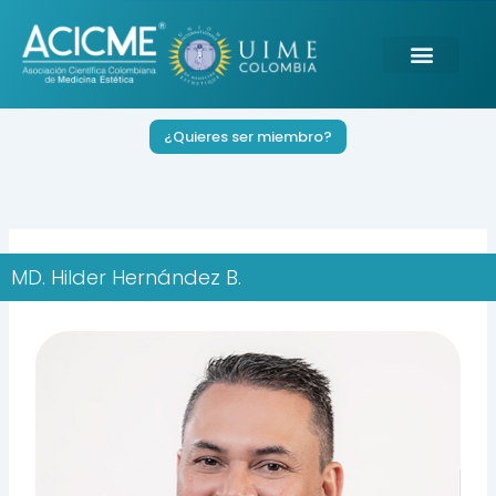
Ir
al
contenido
¿Quieres ser miembro?
MD. Hilder Hernández B.