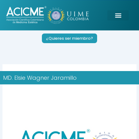
Ir
al
contenido
¿Quieres ser miembro?
MD. Elsie Wagner Jaramillo