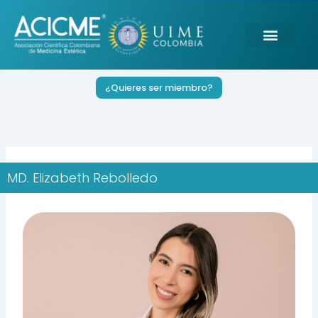
Ir
al
contenido
¿Quieres ser miembro?
MD. Elizabeth Rebolledo