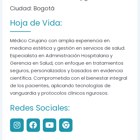
Ciudad: Bogotá
Hoja de Vida:
Médico Cirujano con amplia experiencia en
medicina estética y gestión en servicios de salud.
Especialista en Administración Hospitalaria y
Gerencia en Salud, con enfoque en tratamientos
seguros, personalizados y basados en evidencia
científica. Comprometida con el bienestar integral
de los pacientes, aplicando tecnologías de
vanguardia y protocolos clínicos rigurosos.
Redes Sociales:
I
F
Y
C
n
a
o
h
s
c
u
r