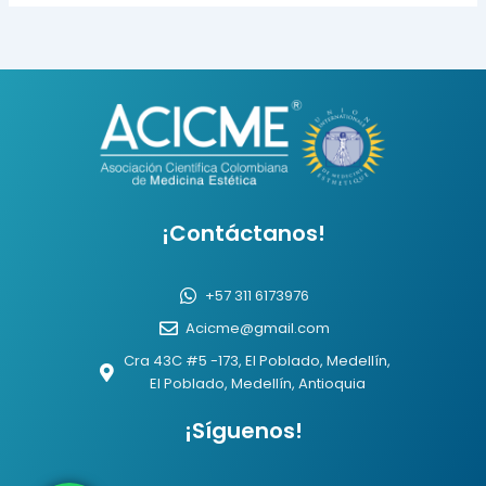
t
e
t
o
a
b
u
m
g
o
b
e
r
o
e
a
k
m
¡Contáctanos!
+57 311 6173976
Acicme@gmail.com
Cra 43C #5 -173, El Poblado, Medellín,
El Poblado, Medellín, Antioquia
¡Síguenos!