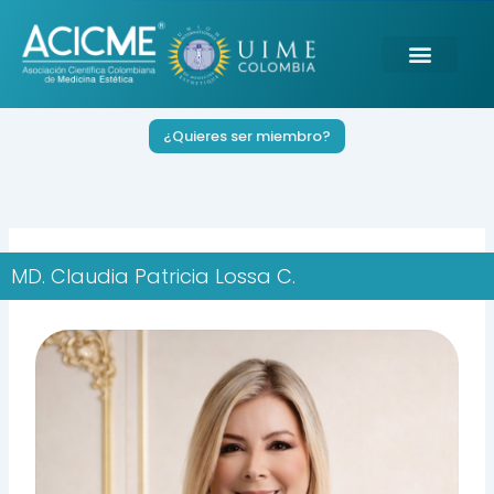
Ir
al
contenido
¿Quieres ser miembro?
MD. Claudia Patricia Lossa C.