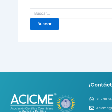
¡Contáct
+57 311 6
Acicme@