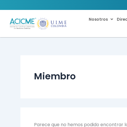
Buscar
Ir
por:
al
contenido
Nosotros
Dire
Miembro
Parece que no hemos podido encontrar l